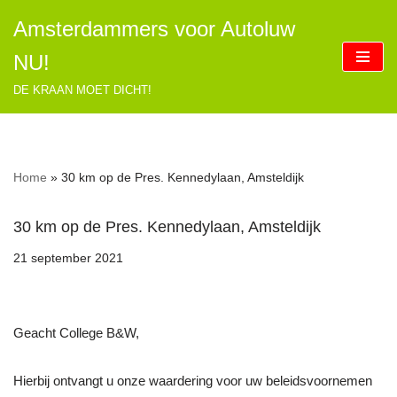
Amsterdammers voor Autoluw
Ga
NU!
naar
de
DE KRAAN MOET DICHT!
inhoud
Home
»
30 km op de Pres. Kennedylaan, Amsteldijk
30 km op de Pres. Kennedylaan, Amsteldijk
21 september 2021
Geacht College B&W,
Hierbij ontvangt u onze waardering voor uw beleidsvoornemen