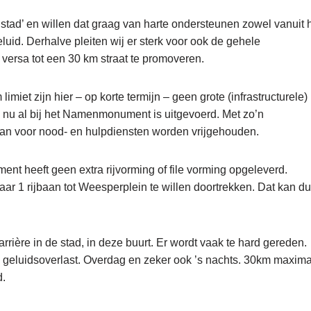
ad’ en willen dat graag van harte ondersteunen zowel vanuit 
luid. Derhalve pleiten wij er sterk voor ook de gehele
versa tot een 30 km straat te promoveren.
limiet zijn hier – op korte termijn – geen grote (infrastructurele)
e nu al bij het Namenmonument is uitgevoerd. Met zo’n
aan voor nood- en hulpdiensten worden vrijgehouden.
nt heeft geen extra rijvorming of file vorming opgeleverd.
ar 1 rijbaan tot Weesperplein te willen doortrekken. Dat kan d
ière in de stad, in deze buurt. Er wordt vaak te hard gereden.
 geluidsoverlast. Overdag en zeker ook ’s nachts. 30km maxim
d.