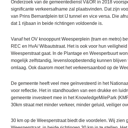
Onderzoek van de gemeentedienst V&OR in 2018 voorspelt 
significante verkeersafname zal plaatsvinden. Dat zijn v
van Prins Bernardplein tot IJ tunnel en vice versa. Die 
dat 1 rijbaan in beide richtingen voldoende is.
Vanaf het OV knooppunt Weesperplein (tram en metro) b
REC en HvA/ Wibautstraat. Het is ook voor hun veiligheid
Weesperstraat gaat. In de Plantage en Weesperbuurt wonen
mogelijk zelfstandig, levensloopbestendig kunnen blijve
omlaag. Ook daarom moet het verkeersaanbod op de Wee
De gemeente heeft veel mee geïnvesteerd in het Nationa
voor reflectie. Het in standhouden van een drukke en luid
gemeente investeert mee in het KnowledgeMilePark (KMP)
30km straat met minder verkeer, minder geluid, veiliger ov
30 km op de Weesperstraat biedt die voordelen. Wij zien 
Weesperstraat, in beide richtingen 30 km in te stellen. Het