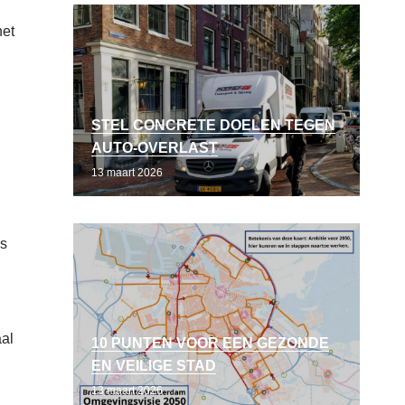
het
STEL CONCRETE DOELEN TEGEN
AUTO-OVERLAST
13 maart 2026
us
aal
10 PUNTEN VOOR EEN GEZONDE
EN VEILIGE STAD
13 maart 2026