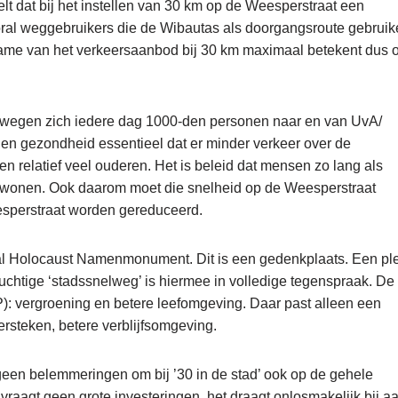
dat bij het instellen van 30 km op de Weesperstraat een
ooral weggebruikers die de Wibautas als doorgangsroute gebruik
afname van het verkeersaanbod bij 30 km maximaal betekent dus 
ewegen zich iedere dag 1000-den personen naar en van UvA/
 en gezondheid essentieel dat er minder verkeer over de
 relatief veel ouderen. Het is beleid dat mensen zo lang als
n wonen. Ook daarom moet die snelheid op de Weesperstraat
sperstraat worden gereduceerd.
al Holocaust Namenmonument. Dit is een gedenkplaats. Een pl
ruchtige ‘stadssnelweg’ is hiermee in volledige tegenspraak. De
: vergroening en betere leefomgeving. Daar past alleen een
ersteken, betere verblijfsomgeving.
geen belemmeringen om bij ’30 in de stad’ ook op de gehele
 vraagt geen grote investeringen, het draagt onlosmakelijk bij a