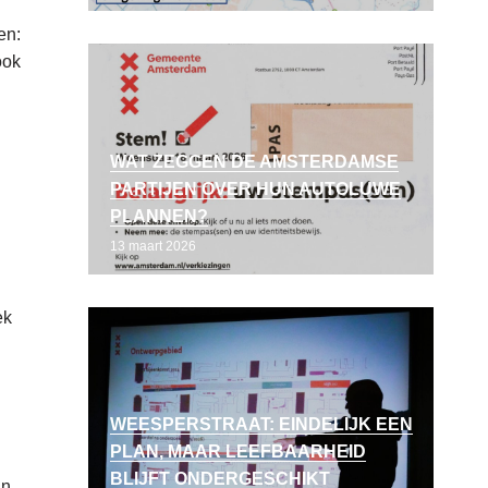
en:
ook
WAT ZEGGEN DE AMSTERDAMSE
PARTIJEN OVER HUN AUTOLUWE
PLANNEN?
13 maart 2026
ek
WEESPERSTRAAT: EINDELIJK EEN
PLAN, MAAR LEEFBAARHEID
BLIJFT ONDERGESCHIKT
an