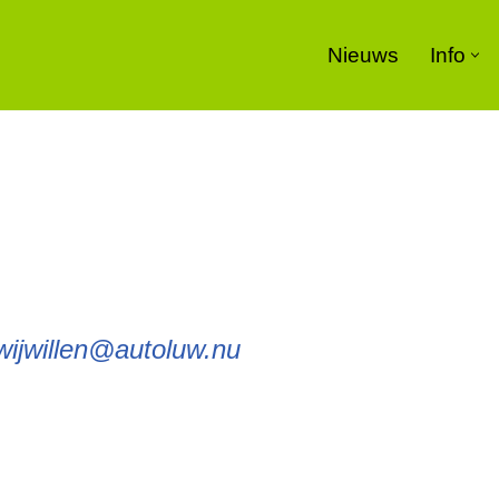
Nieuws
Info
wijwillen@autoluw.nu