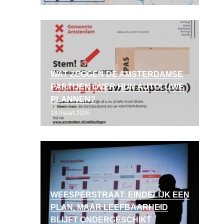
WAT ZEGGEN DE AMSTERDAMSE
PARTIJEN OVER HUN AUTOLUWE
PLANNEN?
13 maart 2026
WEESPERSTRAAT: EINDELIJK EEN
PLAN, MAAR LEEFBAARHEID
BLIJFT ONDERGESCHIKT