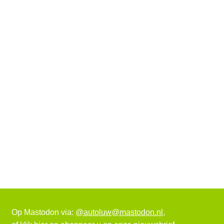
Volg ons
Op Mastodon via:
@autoluw@mastodon.nl
,