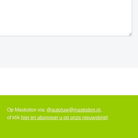
Volg ons
Op Mastodon via:
@autoluw@mastodon.nl
,
of klik
hier en abonneer u op onze nieuwsbrief
.