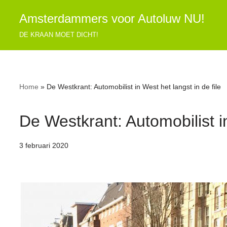
Amsterdammers voor Autoluw NU!
Ga
DE KRAAN MOET DICHT!
naar
de
inhoud
Home
»
De Westkrant: Automobilist in West het langst in de file
De Westkrant: Automobilist in
3 februari 2020