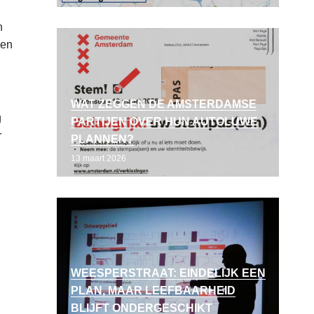
n
een
WAT ZEGGEN DE AMSTERDAMSE
g
PARTIJEN OVER HUN AUTOLUWE
r
PLANNEN?
13 maart 2026
WEESPERSTRAAT: EINDELIJK EEN
PLAN, MAAR LEEFBAARHEID
BLIJFT ONDERGESCHIKT