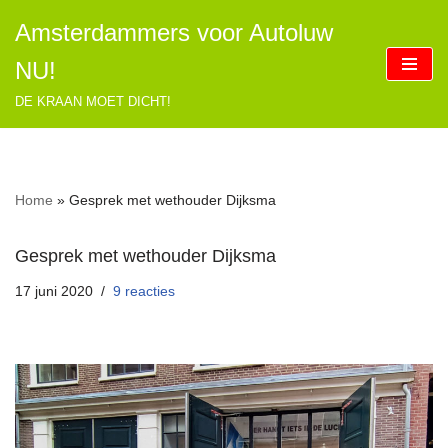
Amsterdammers voor Autoluw
Ga
NU!
naar
de
DE KRAAN MOET DICHT!
inhoud
Home
»
Gesprek met wethouder Dijksma
Gesprek met wethouder Dijksma
17 juni 2020
9 reacties