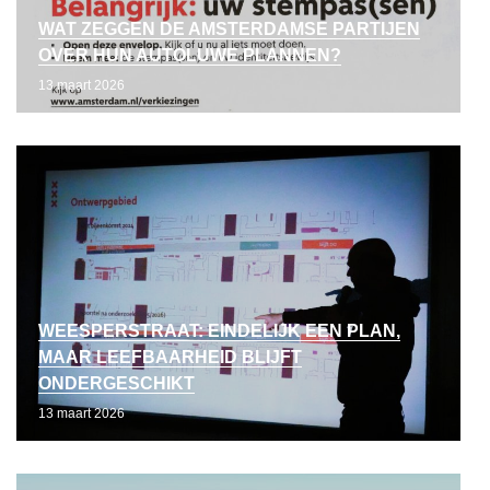
WAT ZEGGEN DE AMSTERDAMSE PARTIJEN
OVER HUN AUTOLUWE PLANNEN?
13 maart 2026
WEESPERSTRAAT: EINDELIJK EEN PLAN,
MAAR LEEFBAARHEID BLIJFT
ONDERGESCHIKT
13 maart 2026