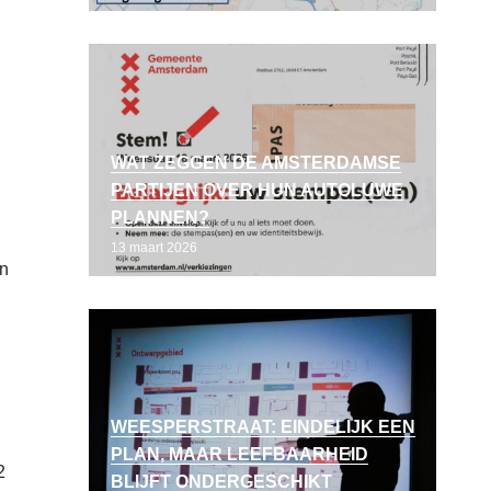
WAT ZEGGEN DE AMSTERDAMSE
PARTIJEN OVER HUN AUTOLUWE
PLANNEN?
13 maart 2026
en
WEESPERSTRAAT: EINDELIJK EEN
PLAN, MAAR LEEFBAARHEID
2
BLIJFT ONDERGESCHIKT