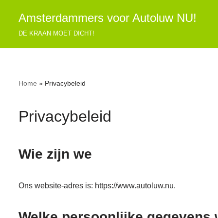
Amsterdammers voor Autoluw NU!
Ga
DE KRAAN MOET DICHT!
naar
de
inhoud
Home
»
Privacybeleid
Privacybeleid
Wie zijn we
Ons website-adres is: https://www.autoluw.nu.
Welke persoonlijke gegevens