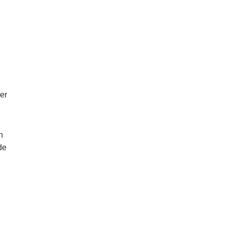
er
n
de