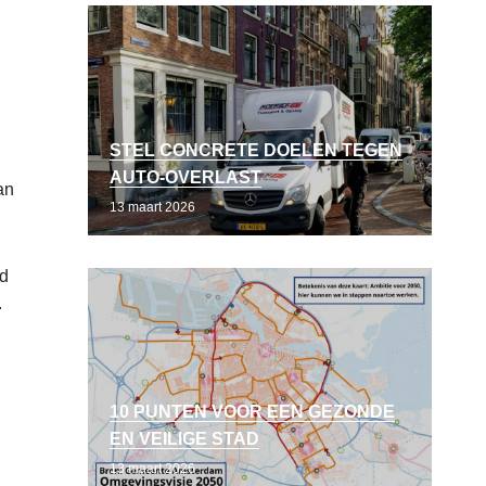
STEL CONCRETE DOELEN TEGEN
AUTO-OVERLAST
an
13 maart 2026
rd
.
10 PUNTEN VOOR EEN GEZONDE
EN VEILIGE STAD
13 maart 2026