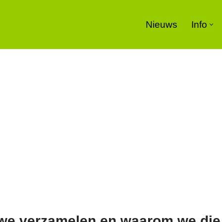
Nieuws
Info
 we verzamelen en waarom we die