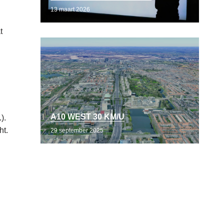
13 maart 2026
t
A10 WEST 30 KM/U
).
ht.
29 september 2025