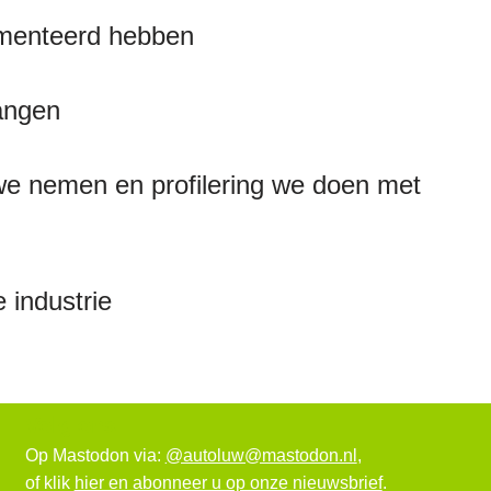
ementeerd hebben
angen
we nemen en profilering we doen met
 industrie
Volg ons
Op Mastodon via:
@autoluw@mastodon.nl
,
of klik
hier en abonneer u op onze nieuwsbrief
.