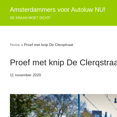
Amsterdammers voor Autoluw NU!
Ga
DE KRAAN MOET DICHT!
naar
de
inhoud
Home
»
Proef met knip De Clerqstraat
Proef met knip De Clerqstra
11 november 2020