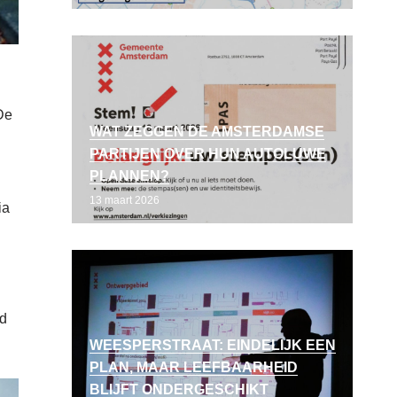
De
WAT ZEGGEN DE AMSTERDAMSE
PARTIJEN OVER HUN AUTOLUWE
PLANNEN?
13 maart 2026
ia
ud
WEESPERSTRAAT: EINDELIJK EEN
PLAN, MAAR LEEFBAARHEID
BLIJFT ONDERGESCHIKT