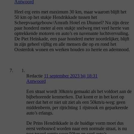
Antwoord
Heel erg eens met maximum 30 km, maar waarom blijft het
50 km op het stukje Hendrikkade tussen het
Scheepvaartgebouw/Amrath Hotel en IJtunnel? Nu zijn deze
paar honderd meter al een stukje snelweg met veel herrie van
optrekkende motoren en auto’s en navenante luchtvervuiling.
De Piet Heinkade, een paar honderd meter noordelijker, blijft
in zijn geheel vijftig en alle mensen die op en rond het
Oosterdok wonen en werken houden zo herrie en ademnood.
Redactie
11 september 2023 bij 18:31
Antwoord
Een straat wordt 30km/u gemaakt als het voldoet aan de
bijbehorende kenmerken. Dat komt er in het kort op
neer dat het er niet uit ziet als een 50km/u-weg: geen
middenberm, per rijrichting 1 rijstrook en geparkeerde
auto’s erlangs.
De Prins Hendrikkade in de huidige vorm moet dus
eerst verbouwd worden naar een normale straat, is nu
nog teveel eentje voor 50km en veel auto’s.