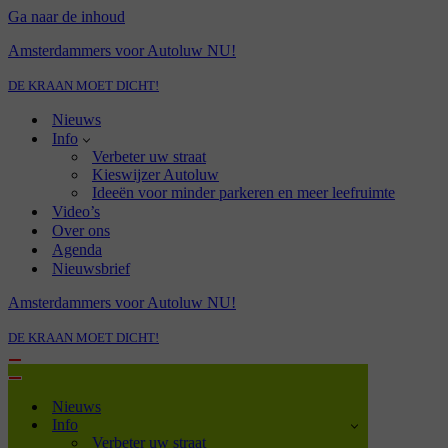
Ga naar de inhoud
Amsterdammers voor Autoluw NU!
DE KRAAN MOET DICHT!
Nieuws
Info
Verbeter uw straat
Kieswijzer Autoluw
Ideeën voor minder parkeren en meer leefruimte
Video’s
Over ons
Agenda
Nieuwsbrief
Amsterdammers voor Autoluw NU!
DE KRAAN MOET DICHT!
Navigatie
Menu
Navigatie
Menu
Nieuws
Info
Verbeter uw straat