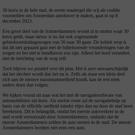
30 km/u in de hele stad, de eerste maatregel die wij als coalitie
voorstelden om Amsterdam autoluwer te maken, gaat in op 8
december 2023.
Een groot deel van de Amsterdammers woont al in straten waar 30
km/u geldt, maar nieuw is nu dat ook zogenaamde
gebiedsontsluitingswegen van 50 naar 30 gaan. De kritiek erop is
dat dit niet gepaard gaat met de bijbehorende veranderingen van de
wegen en het niet te handhaven zou zijn. Alleen het bord verandert,
niet de inrichting van de weg zelf.
Toch blijven we positief over dit plan. Het is zeer onwaarschijnlijk
dat het slechter wordt dan het nu is. Zelfs als maar een klein deel
zich aan de nieuwe maximumsnelheid houdt, kan de rest niets
anders doen dan volgen.
We kijken vooral uit naar wat het met de navigatiesoftware van
automobilisten zal doen. Als snelste route zal de navigatiehulp op
basis van de officiële snelheid minder ritjes dan nu door de stad heen
berekenen. Dit is belangrijk, omdat het meeste autoverkeer in de
stad wordt veroorzaakt door Amsterdammers, ondanks dat de
meeste Amsterdammers zelden de auto nemen in de stad. De meeste
Amsterdammers bezitten niet eens een auto.