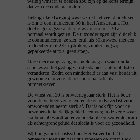
weinig winst in te boeken zou zijn op de korte termijn;
dat zou decennia gaan duren.
Belangrijke afweging was ook dat het veel duidelijker
is om te communiceren: 30 in heel Amsterdam. Het
doel is gedragsverandering waardoor juist 30 als
normaal wordt gezien. De uitzonderingen zijn duidelijk
te communiceren: ze zien eruit als 50km-weg, met een
middenberm of 2×2 rijstroken, zonder langszij
geparkeerde auto’s, geen stoep.
Door meer aanpassingen aan de weg en waar nodig
sancties zal het gedrag van steeds meer automobilisten
veranderen. Zodra een minderheid er aan vast houdt uit
gewoonte dan volgt de rest automatisch, als
bumperklever.
De winst van 30 is onweerlegbaar sterk. Het is beter
voor de verkeersveiligheid en de geluidsoverlast voor
omwonenden neemt sterk af. Dat is ook fijn voor de
bewoners in landelijk gebied, een weg in de verte waar
continue 50 wordt gereden betekent een zeurende brom
als achtergrondgeluid dat slecht is voor de gezondheid.
Bij Langsom zit basisschool Het Bovenland. Op
bepaalde tijden zijn daar dus kinderen op straat. Ook