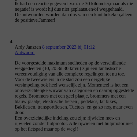
Ik had een reactie gegeven i.v.m. de 30 kilometer,maar als die
negatief is wordt hij dus niet geplaatst,en/of weggehaald.
De antwoorden worden dan dus van een kant bekeken,alleen
de positieve.Jammer!
Ardy Janszen
8 september 2023 bij 01:12
Antwoord
De voorgestelde maximum snelheden op de verschillende
weggedeelten (10, 20 3n 30 km/u) zijn een fantastische
vereenvoudiging van alle complexe regelingen tot nu toe.
Voor de tweewielers in de stad zou een dergelijke
versimpeling ook heel wenselijk zijn. Momenteel is het een
onoverzichtelijke wirwar van categorien en daarbij opgestelde
regels. Brommers met een geel plaatje, brommers met een
blauw plaatje, elektrische fietsen , pedelacs, fat bikes,
Bakfietsen, transportfietsen, Tuctucs, en ga zo nog maar even
door.
Een overzichtelijke indeling zou zijn: rijwielen met- en
rijwielen zonder hulpmotor. Alle rijwielen met hulpmotor niet
op het fietspad maar op de weg!!