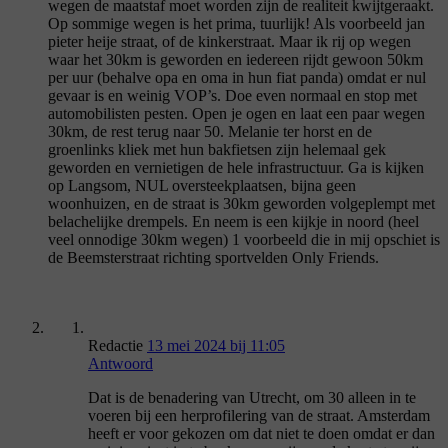
wegen de maatstaf moet worden zijn de realiteit kwijtgeraakt.
Op sommige wegen is het prima, tuurlijk! Als voorbeeld jan
pieter heije straat, of de kinkerstraat. Maar ik rij op wegen
waar het 30km is geworden en iedereen rijdt gewoon 50km
per uur (behalve opa en oma in hun fiat panda) omdat er nul
gevaar is en weinig VOP’s. Doe even normaal en stop met
automobilisten pesten. Open je ogen en laat een paar wegen
30km, de rest terug naar 50. Melanie ter horst en de
groenlinks kliek met hun bakfietsen zijn helemaal gek
geworden en vernietigen de hele infrastructuur. Ga is kijken
op Langsom, NUL oversteekplaatsen, bijna geen
woonhuizen, en de straat is 30km geworden volgeplempt met
belachelijke drempels. En neem is een kijkje in noord (heel
veel onnodige 30km wegen) 1 voorbeeld die in mij opschiet is
de Beemsterstraat richting sportvelden Only Friends.
Redactie
13 mei 2024 bij 11:05
Antwoord
Dat is de benadering van Utrecht, om 30 alleen in te
voeren bij een herprofilering van de straat. Amsterdam
heeft er voor gekozen om dat niet te doen omdat er dan